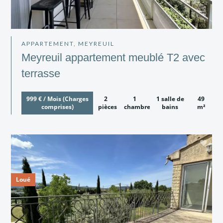
APPARTEMENT, MEYREUIL
Meyreuil appartement meublé T2 avec
terrasse
999 € / Mois (Charges
2
1
1 salle de
49
comprises)
pièces
chambre
bains
m²
Loué