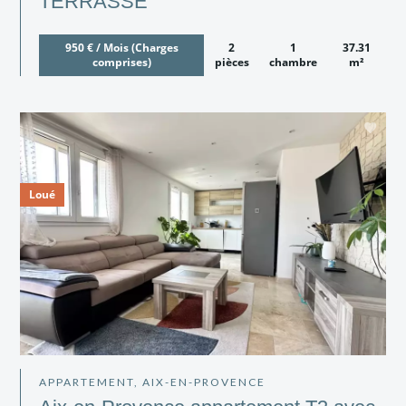
TERRASSE
950 € / Mois (Charges
2
1
37.31
comprises)
pièces
chambre
m²
Loué
APPARTEMENT, AIX-EN-PROVENCE