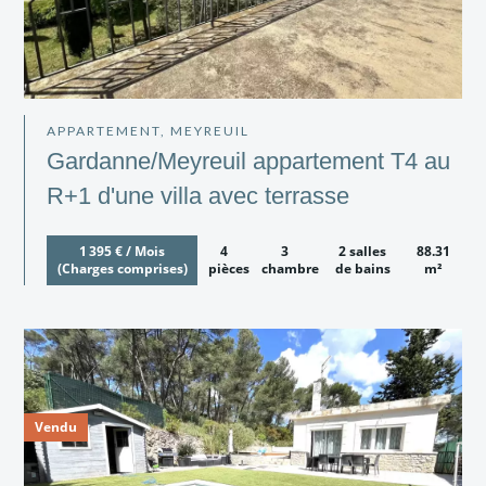
APPARTEMENT, MEYREUIL
Gardanne/Meyreuil appartement T4 au
R+1 d'une villa avec terrasse
1 395 € / Mois
4
3
2 salles
88.31
(Charges comprises)
pièces
chambres
de bains
m²
Vendu