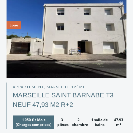
Loué
APPARTEMENT, MARSEILLE 12ÈME
MARSEILLE SAINT BARNABE T3
NEUF 47,93 M2 R+2
1 050 € / Mois
3
2
1 salle de
47.93
(Charges comprises)
pièces
chambres
bains
m²