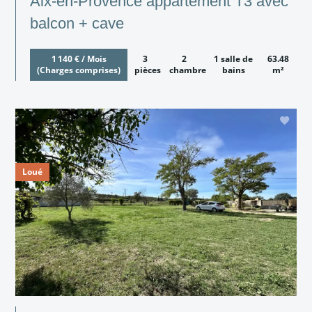
Aix-en-Provence appartement T3 avec
balcon + cave
1 140 € / Mois
3
2
1 salle de
63.48
(Charges comprises)
pièces
chambres
bains
m²
Loué