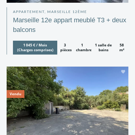
APPARTEMENT, MARSEILLE 12ÈME
Marseille 12e appart meublé T3 + deux
balcons
1 045 € / Mois
3
1
1 salle de
58
(Charges comprises)
pièces
chambre
bains
m²
Vendu