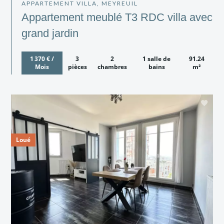
APPARTEMENT VILLA, MEYREUIL
Appartement meublé T3 RDC villa avec
grand jardin
1 370 € /
3
2
1 salle de
91.24
Mois
pièces
chambres
bains
m²
Loué