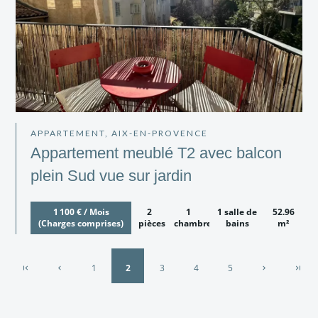
APPARTEMENT, AIX-EN-PROVENCE
Appartement meublé T2 avec balcon
plein Sud vue sur jardin
1 100 € / Mois
2
1
1 salle de
52.96
(Charges comprises)
pièces
chambre
bains
m²
1
2
3
4
5