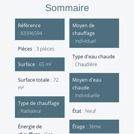
Sommaire
Référence
Moyen de
83396594
chauffage
Individuel
Pièces
3 pièces
Type d'eau chaude
Surface
65 m²
Chaudière
Surface totale
72
Moyen d'eau
m²
chaude
Individuelle
Type de chauffage
Radiateur
État
Neuf
Énergie de
Étage
3ème