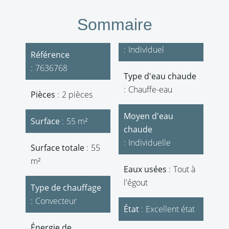
Sommaire
Individuel
Référence
7636768
Type d'eau chaude
Chauffe-eau
Pièces
2 pièces
Moyen d'eau
Surface
55 m²
chaude
Individuelle
Surface totale
55
m²
Eaux usées
Tout à
l'égout
Type de chauffage
Convecteur
État
Excellent état
Énergie de