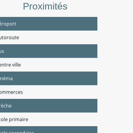
Proximités
éroport
utoroute
us
ntre ville
inéma
ommerces
rèche
cole primaire