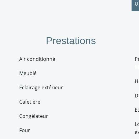
U
Prestations
Air conditionné
P
M
Meublé
H
Éclairage extérieur
D
Cafetière
É
Congélateur
L
Four
e