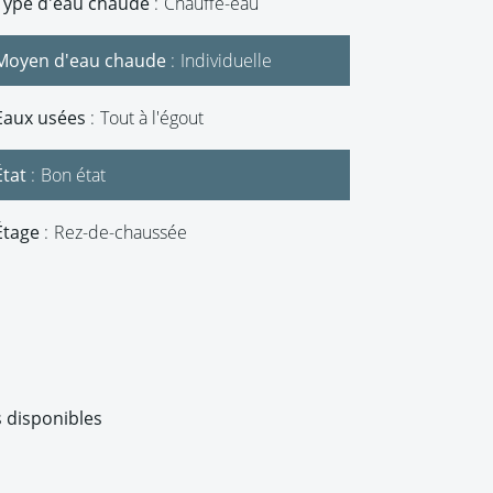
Type d'eau chaude
Chauffe-eau
Moyen d'eau chaude
Individuelle
Eaux usées
Tout à l'égout
État
Bon état
Étage
Rez-de-chaussée
 disponibles