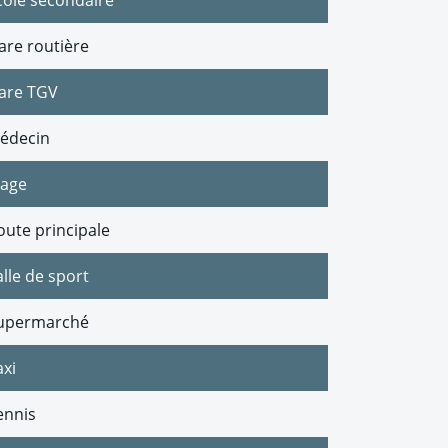
cole secondaire
are routière
are TGV
édecin
lage
oute principale
alle de sport
upermarché
axi
ennis