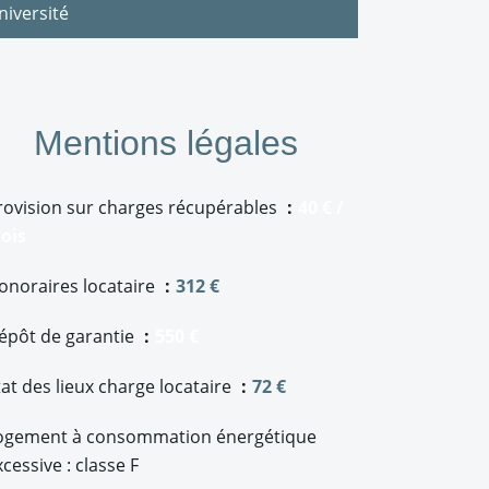
niversité
Mentions légales
rovision sur charges récupérables
40 € /
ois
onoraires locataire
312 €
épôt de garantie
550 €
tat des lieux charge locataire
72 €
ogement à consommation énergétique
xcessive : classe F