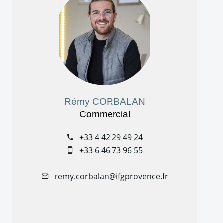
Rémy CORBALAN
Commercial
+33 4 42 29 49 24
+33 6 46 73 96 55
remy.corbalan@ifgprovence.fr