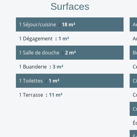
Surfaces
1 Séjour/cuisine
18 m²
A
1 Dégagement
1 m²
A
1 Salle de douche
2 m²
B
1 Buanderie
3 m²
Ce
1 Toilettes
1 m²
C
1 Terrasse
11 m²
C
C
É