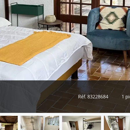
Réf. 83228684
1 p