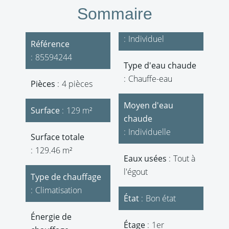
Sommaire
Individuel
Référence
85594244
Type d'eau chaude
Chauffe-eau
Pièces
4 pièces
Moyen d'eau
Surface
129 m²
chaude
Individuelle
Surface totale
129.46 m²
Eaux usées
Tout à
l'égout
Type de chauffage
Climatisation
État
Bon état
Énergie de
Étage
1er