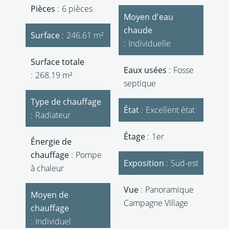
Pièces
6 pièces
Moyen d'eau
chaude
Surface
246.61 m²
Individuelle
Surface totale
Eaux usées
Fosse
268.19 m²
septique
Type de chauffage
État
Excellent état
Radiateur
Étage
1er
Énergie de
chauffage
Pompe
Exposition
Sud-est
à chaleur
Vue
Panoramique
Moyen de
Campagne Village
chauffage
Individuel