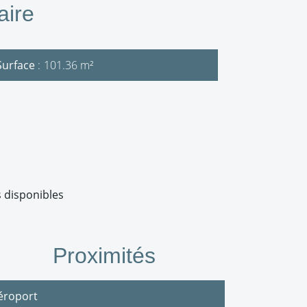
ire
Surface
101.36 m²
 disponibles
Proximités
éroport