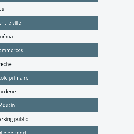
us
ntre ville
inéma
ommerces
rèche
cole primaire
arderie
édecin
arking public
alle de sport