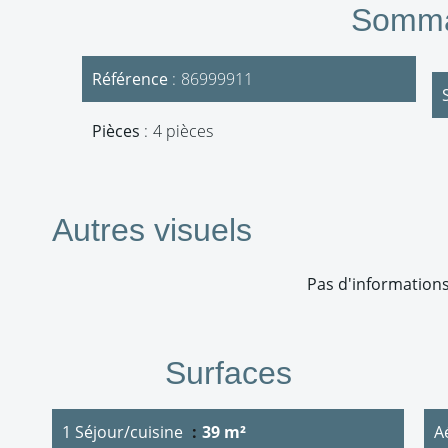
Somma
Référence
86999911
Pièces
4 pièces
Autres visuels
Pas d'informations
Surfaces
1 Séjour/cuisine
39 m²
A