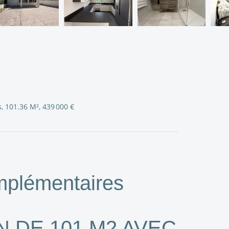
 101.36 M², 439 000 €
mplémentaires
 DE 101 M2 AVEC