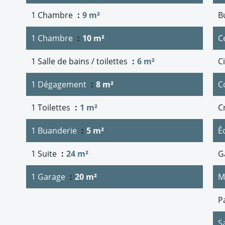
1 Chambre
9 m²
B
1 Chambre
10 m²
Ce
1 Salle de bains / toilettes
6 m²
C
1 Dégagement
8 m²
C
1 Toilettes
1 m²
C
1 Buanderie
5 m²
É
1 Suite
24 m²
G
1 Garage
20 m²
M
P
S