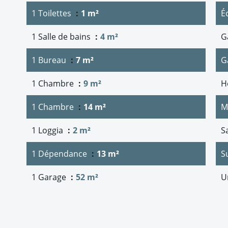
1 Toilettes
1 m²
É
1 Salle de bains
4 m²
G
1 Bureau
7 m²
G
1 Chambre
9 m²
H
1 Chambre
14 m²
M
1 Loggia
2 m²
S
1 Dépendance
13 m²
S
1 Garage
52 m²
U