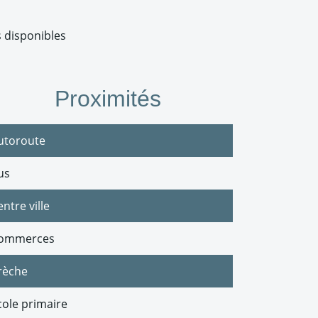
 disponibles
Proximités
utoroute
us
ntre ville
ommerces
rèche
cole primaire