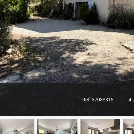
Réf. 87088316
4 