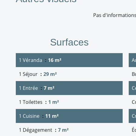
Pas d'informations
Surfaces
1 Véranda
16 m²
A
1 Séjour
29 m²
B
1 Entrée
7 m²
Ce
1 Toilettes
1 m²
C
1 Cuisine
11 m²
C
1 Dégagement
7 m²
É