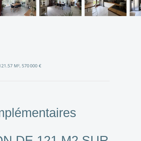
121.57 M², 570 000 €
mplémentaires
N DE 121 M2 SUR