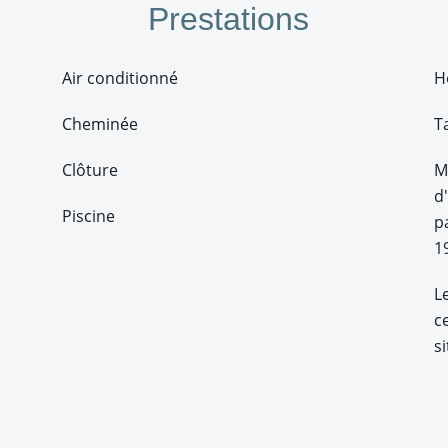
Prestations
Air conditionné
H
Cheminée
T
Clôture
M
d
Piscine
p
1
L
c
s