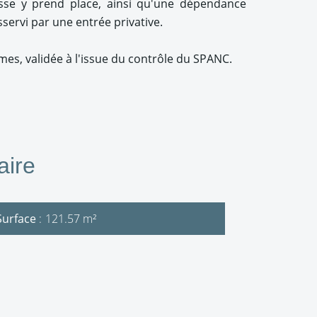
rasse y prend place, ainsi qu'une dépendance
sservi par une entrée privative.
es, validée à l'issue du contrôle du SPANC.
ire
Surface
121.57 m²