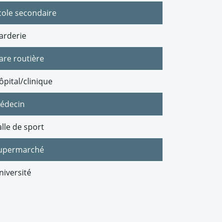
cole secondaire
arderie
are routière
ôpital/clinique
édecin
alle de sport
upermarché
niversité