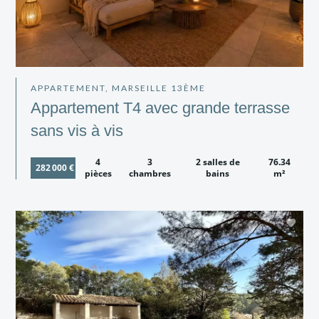
APPARTEMENT, MARSEILLE 13ÈME
Appartement T4 avec grande terrasse
sans vis à vis
4
3
2 salles de
76.34
282 000 €
pièces
chambres
bains
m²