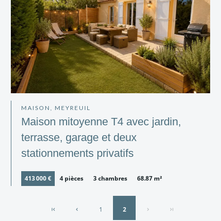
MAISON, MEYREUIL
Maison mitoyenne T4 avec jardin,
terrasse, garage et deux
stationnements privatifs
413 000 €
4 pièces
3 chambres
68.87 m²
1
2