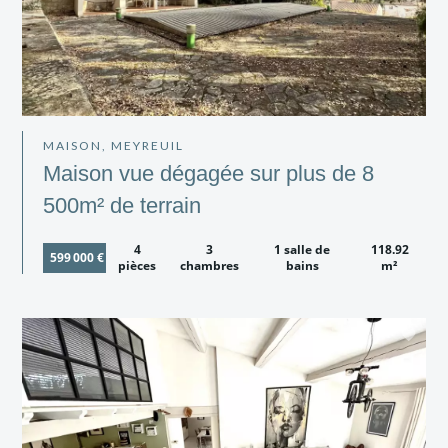
MAISON, MEYREUIL
Maison vue dégagée sur plus de 8
500m² de terrain
4
3
1 salle de
118.92
599 000 €
pièces
chambres
bains
m²